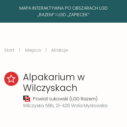
MAPA INTERAKTYWNA PO OBSZARACH LGD
„RAZEM” I LGD „ZAPIECEK”
|
|
Start
Miejsca
Atrakcje
Alpakarium w
Wilczyskach
Powiat Łukowski (LGD Razem)
Wilczyska 58b, 21-426 Wola Mysłowska