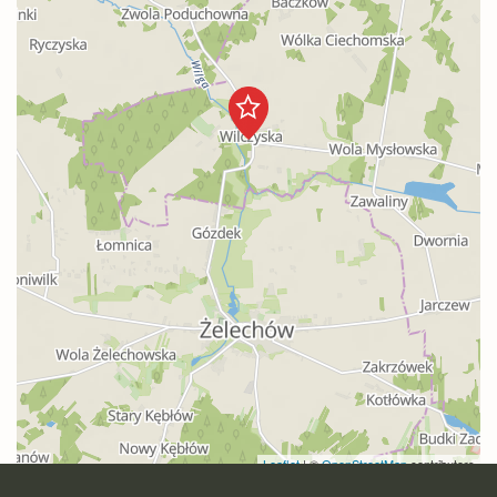
Leaflet
|
©
OpenStreetMap
contributors