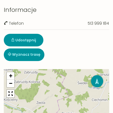
Informacje
Telefon
513 999 184
Udostępnij
Wyznacz trasę
+
−